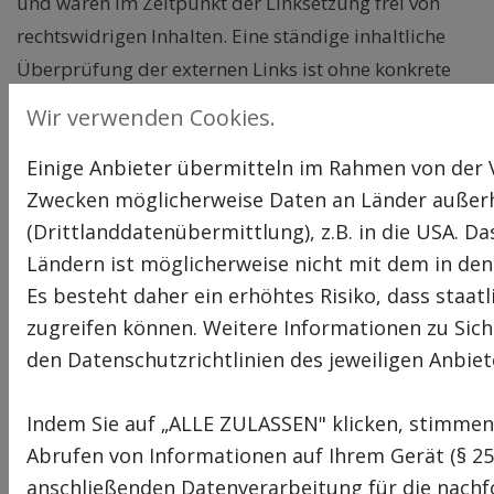
und waren im Zeitpunkt der Linksetzung frei von
rechtswidrigen Inhalten. Eine ständige inhaltliche
Überprüfung der externen Links ist ohne konkrete
Anhaltspunkte einer Rechtsverletzung nicht möglich.
Wir verwenden Cookies.
Bei direkten oder indirekten Verlinkungen auf die
Einige Anbieter übermitteln im Rahmen von der
Webseiten Dritter, die außerhalb unseres
Zwecken möglicherweise Daten an Länder außer
Verantwortungsbereichs liegen, würde eine
(Drittlanddatenübermittlung), z.B. in die USA. D
Haftungsverpflichtung ausschließlich in dem Fall
Ländern ist möglicherweise nicht mit dem in de
nur bestehen, wenn wir von den Inhalten Kenntnis
Es besteht daher ein erhöhtes Risiko, dass staat
erlangen und es uns technisch möglich und
zugreifen können. Weitere Informationen zu Siche
zumutbar wäre, die Nutzung im Falle rechtswidriger
den Datenschutzrichtlinien des jeweiligen Anbiet
Inhalte zu verhindern.
Werden uns Rechtsverletzungen bekannt, werden die
Indem Sie auf „ALLE ZULASSEN" klicken, stimme
externen Links durch uns unverzüglich entfernt.
Abrufen von Informationen auf Ihrem Gerät (§ 2
Rechtswirksamkeit dieses Haftungsausschlusses
anschließenden Datenverarbeitung für die nachfo